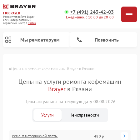
+7 (491) 243-42-03
FIX-BRAYER
Ежедневно, с 10:00 до 20:00
Ремонт устройств Brayer
Специализированный
cервисный центр г.
Рязань
Мы ремонтируем
Позвонить
Цены
Цены на ремонт кофемашины Brayer в Рязани
Цены на услуги ремонта кофемашин
Brayer
в Рязани
Цены актуальны на текущую дату 08.08.2026
Услуги
Неисправности
Ремонт материнской платы
480 р