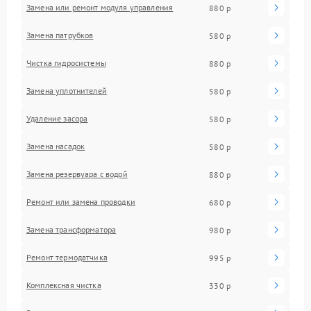
Замена или ремонт модуля управления
880 р
Замена патрубков
580 р
Чистка гидросистемы
880 р
Замена уплотнителей
580 р
Удаление засора
580 р
Замена насадок
580 р
Замена резервуара с водой
880 р
Ремонт или замена проводки
680 р
Замена трансформатора
980 р
Ремонт термодатчика
995 р
Комплексная чистка
330 р