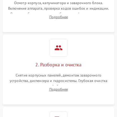
Осмотр корпуса, капучинатора и заварочного блока.
Включение аппарата, проверка кодов ошибок и индикации.
Оценка работы помпы, термоблока и кофемолки на слух.
Подробнее
Измерение температуры и давления воды для выявления
локализации поломки.
2. Разборка и очистка
Снятие корпусных панелей, демонтаж заварочного
устройства, диспенсера и гидросистемы. Глубокая очистка
внутренних узлов от кофейных масел, жмыха и накипи.
Подробнее
Промывка дренажных каналов и фильтров с использованием
специализированной химии.