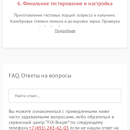
6. Финальное тестирование и настройка
Приготовление тестовых порций эспрессо и капучино.
Калибровка степени помола и дозировки зерна. Проверка
плотности кофейной таблетки, температуры напитка и
Подробнее
качества молочной пены. Контроль отсутствия посторонних
шумов и протечек.
FAQ. Ответы на вопросы
Вы можете ознакомиться с приведенными ниже
часто задаваемыми вопросами, либо обратиться в
сервисный центр “FIX-Brayer” по следующему
телефону
+7 (491) 243-42-03
если не нашли ответ на