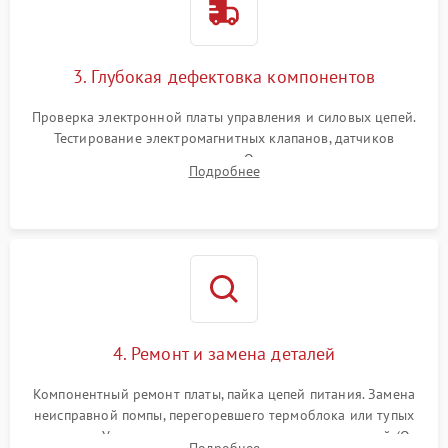
3. Глубокая дефектовка компонентов
Проверка электронной платы управления и силовых цепей.
Тестирование электромагнитных клапанов, датчиков
температуры и расходомера. Оценка степени износа
Подробнее
жерновов кофемолки, уплотнительных колец гидросистемы
и шестерней редуктора.
4. Ремонт и замена деталей
Компонентный ремонт платы, пайка цепей питания. Замена
неисправной помпы, перегоревшего термоблока или тупых
жерновов. Установка новых силиконовых уплотнителей (O-