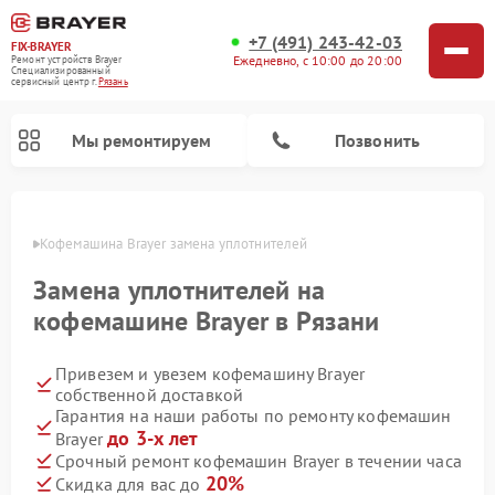
+7 (491) 243-42-03
FIX-BRAYER
Ежедневно, с 10:00 до 20:00
Ремонт устройств Brayer
Специализированный
cервисный центр г.
Рязань
Мы ремонтируем
Позвонить
язани
Кофемашина Brayer замена уплотнителей
Замена уплотнителей на
кофемашине Brayer в Рязани
Привезем и увезем кофемашину Brayer
собственной доставкой
Гарантия на наши работы по ремонту кофемашин
до 3-х лет
Brayer
Срочный ремонт кофемашин Brayer в течении часа
20%
Скидка для вас до