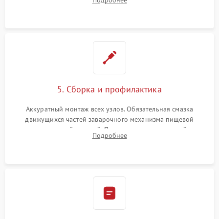
Подробнее
ring) и тефлоновых трубок для надежного устранения
протечек.
5. Сборка и профилактика
Аккуратный монтаж всех узлов. Обязательная смазка
движущихся частей заварочного механизма пищевой
силиконовой смазкой. Проведение программной
Подробнее
декальцинации и очистки системы от кофейных масел.
Надежная фиксация всех соединений.