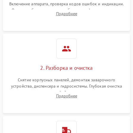
Включение аппарата, проверка кодов ошибок и индикации.
Оценка работы помпы, термоблока и кофемолки на слух.
Подробнее
Измерение температуры и давления воды для выявления
локализации поломки.
2. Разборка и очистка
Снятие корпусных панелей, демонтаж заварочного
устройства, диспенсера и гидросистемы. Глубокая очистка
внутренних узлов от кофейных масел, жмыха и накипи.
Подробнее
Промывка дренажных каналов и фильтров с использованием
специализированной химии.