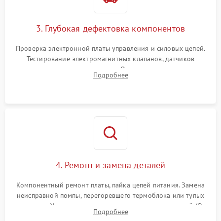
3. Глубокая дефектовка компонентов
Проверка электронной платы управления и силовых цепей.
Тестирование электромагнитных клапанов, датчиков
температуры и расходомера. Оценка степени износа
Подробнее
жерновов кофемолки, уплотнительных колец гидросистемы
и шестерней редуктора.
4. Ремонт и замена деталей
Компонентный ремонт платы, пайка цепей питания. Замена
неисправной помпы, перегоревшего термоблока или тупых
жерновов. Установка новых силиконовых уплотнителей (O-
Подробнее
ring) и тефлоновых трубок для надежного устранения