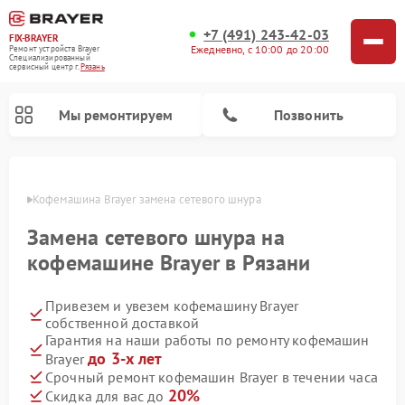
+7 (491) 243-42-03
FIX-BRAYER
Ежедневно, с 10:00 до 20:00
Ремонт устройств Brayer
Специализированный
cервисный центр г.
Рязань
Мы ремонтируем
Позвонить
язани
Кофемашина Brayer замена сетевого шнура
Замена сетевого шнура на
кофемашине Brayer в Рязани
Привезем и увезем кофемашину Brayer
собственной доставкой
Гарантия на наши работы по ремонту кофемашин
до 3-х лет
Brayer
Срочный ремонт кофемашин Brayer в течении часа
20%
Скидка для вас до