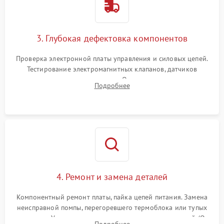
3. Глубокая дефектовка компонентов
Проверка электронной платы управления и силовых цепей.
Тестирование электромагнитных клапанов, датчиков
температуры и расходомера. Оценка степени износа
Подробнее
жерновов кофемолки, уплотнительных колец гидросистемы
и шестерней редуктора.
4. Ремонт и замена деталей
Компонентный ремонт платы, пайка цепей питания. Замена
неисправной помпы, перегоревшего термоблока или тупых
жерновов. Установка новых силиконовых уплотнителей (O-