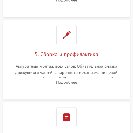
Подробнее
ring) и тефлоновых трубок для надежного устранения
протечек.
5. Сборка и профилактика
Аккуратный монтаж всех узлов. Обязательная смазка
движущихся частей заварочного механизма пищевой
силиконовой смазкой. Проведение программной
Подробнее
декальцинации и очистки системы от кофейных масел.
Надежная фиксация всех соединений.