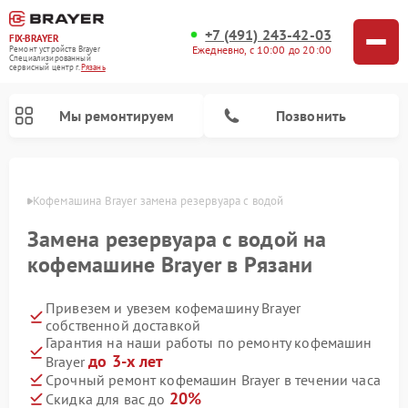
+7 (491) 243-42-03
FIX-BRAYER
Ежедневно, с 10:00 до 20:00
Ремонт устройств Brayer
Специализированный
cервисный центр г.
Рязань
Мы ремонтируем
Позвонить
язани
Кофемашина Brayer замена резервуара с водой
Замена резервуара с водой на
кофемашине Brayer в Рязани
Привезем и увезем кофемашину Brayer
собственной доставкой
Гарантия на наши работы по ремонту кофемашин
до 3-х лет
Brayer
Срочный ремонт кофемашин Brayer в течении часа
20%
Скидка для вас до