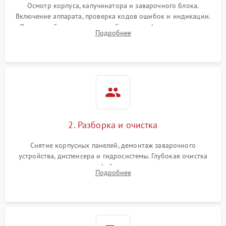
Осмотр корпуса, капучинатора и заварочного блока.
Включение аппарата, проверка кодов ошибок и индикации.
Оценка работы помпы, термоблока и кофемолки на слух.
Подробнее
Измерение температуры и давления воды для выявления
локализации поломки.
2. Разборка и очистка
Снятие корпусных панелей, демонтаж заварочного
устройства, диспенсера и гидросистемы. Глубокая очистка
внутренних узлов от кофейных масел, жмыха и накипи.
Подробнее
Промывка дренажных каналов и фильтров с использованием
специализированной химии.