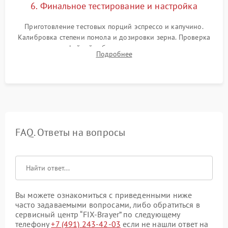
6. Финальное тестирование и настройка
Приготовление тестовых порций эспрессо и капучино.
Калибровка степени помола и дозировки зерна. Проверка
плотности кофейной таблетки, температуры напитка и
Подробнее
качества молочной пены. Контроль отсутствия посторонних
шумов и протечек.
FAQ. Ответы на вопросы
Вы можете ознакомиться с приведенными ниже
часто задаваемыми вопросами, либо обратиться в
сервисный центр “FIX-Brayer” по следующему
телефону
+7 (491) 243-42-03
если не нашли ответ на