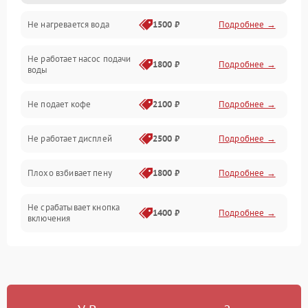
Не нагревается вода
1500 ₽
Подробнее →
Включение и работа
Не работает насос подачи
Проблемы с водой
1800 ₽
Подробнее →
воды
Проблемы с капучинатором и паром
Не подает кофе
2100 ₽
Подробнее →
Управление и электроника
Не работает дисплей
2500 ₽
Подробнее →
Программное обеспечение
Плохо взбивает пену
1800 ₽
Подробнее →
Не срабатывает кнопка
1400 ₽
Подробнее →
включения
Запах гари при работе
1800 ₽
Подробнее →
Постоянные сбои в работе
1500 ₽
Подробнее →