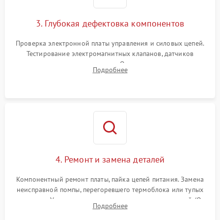
3. Глубокая дефектовка компонентов
Проверка электронной платы управления и силовых цепей.
Тестирование электромагнитных клапанов, датчиков
температуры и расходомера. Оценка степени износа
Подробнее
жерновов кофемолки, уплотнительных колец гидросистемы
и шестерней редуктора.
4. Ремонт и замена деталей
Компонентный ремонт платы, пайка цепей питания. Замена
неисправной помпы, перегоревшего термоблока или тупых
жерновов. Установка новых силиконовых уплотнителей (O-
Подробнее
ring) и тефлоновых трубок для надежного устранения