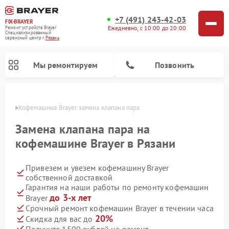
+7 (491) 243-42-03
FIX-BRAYER
Ежедневно, с 10:00 до 20:00
Ремонт устройств Brayer
Специализированный
cервисный центр г.
Рязань
Мы ремонтируем
Позвонить
язани
Кофемашина Brayer замена клапана пара
Замена клапана пара на
кофемашине Brayer в Рязани
Привезем и увезем кофемашину Brayer
собственной доставкой
Гарантия на наши работы по ремонту кофемашин
до 3-х лет
Brayer
Срочный ремонт кофемашин Brayer в течении часа
20%
Скидка для вас до
Получите 1500 рублей на ремонт