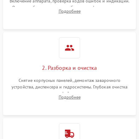
Включение аппарата, проверка кодов ошибок и индикации.
Оценка работы помпы, термоблока и кофемолки на слух.
Подробнее
Измерение температуры и давления воды для выявления
локализации поломки.
2. Разборка и очистка
Снятие корпусных панелей, демонтаж заварочного
устройства, диспенсера и гидросистемы. Глубокая очистка
внутренних узлов от кофейных масел, жмыха и накипи.
Подробнее
Промывка дренажных каналов и фильтров с использованием
специализированной химии.