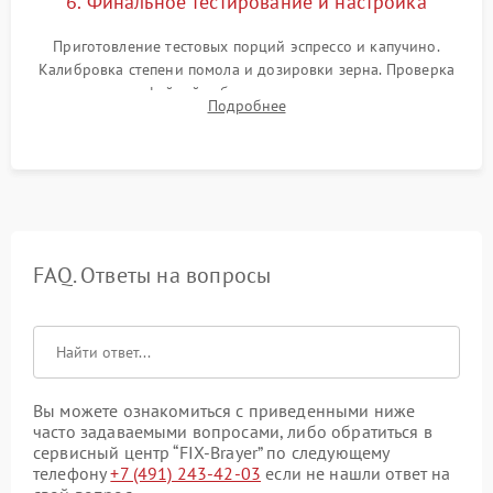
6. Финальное тестирование и настройка
Приготовление тестовых порций эспрессо и капучино.
Калибровка степени помола и дозировки зерна. Проверка
плотности кофейной таблетки, температуры напитка и
Подробнее
качества молочной пены. Контроль отсутствия посторонних
шумов и протечек.
FAQ. Ответы на вопросы
Вы можете ознакомиться с приведенными ниже
часто задаваемыми вопросами, либо обратиться в
сервисный центр “FIX-Brayer” по следующему
телефону
+7 (491) 243-42-03
если не нашли ответ на