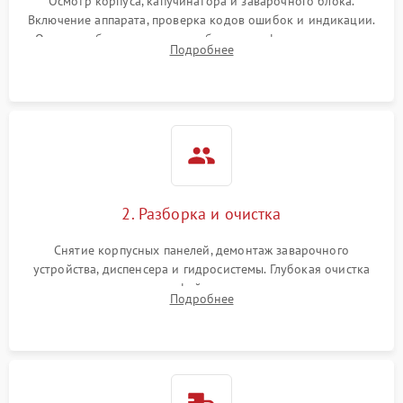
Осмотр корпуса, капучинатора и заварочного блока.
Включение аппарата, проверка кодов ошибок и индикации.
Оценка работы помпы, термоблока и кофемолки на слух.
Подробнее
Измерение температуры и давления воды для выявления
локализации поломки.
2. Разборка и очистка
Снятие корпусных панелей, демонтаж заварочного
устройства, диспенсера и гидросистемы. Глубокая очистка
внутренних узлов от кофейных масел, жмыха и накипи.
Подробнее
Промывка дренажных каналов и фильтров с использованием
специализированной химии.