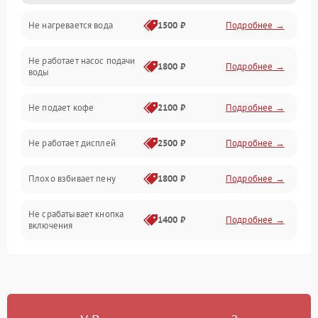
Не нагревается вода
1500 ₽
Подробнее →
Включение и работа
Не работает насос подачи
Проблемы с водой
1800 ₽
Подробнее →
воды
Проблемы с капучинатором и паром
Не подает кофе
2100 ₽
Подробнее →
Управление и электроника
Не работает дисплей
2500 ₽
Подробнее →
Программное обеспечение
Плохо взбивает пену
1800 ₽
Подробнее →
Не срабатывает кнопка
1400 ₽
Подробнее →
включения
Запах гари при работе
1800 ₽
Подробнее →
Постоянные сбои в работе
1500 ₽
Подробнее →