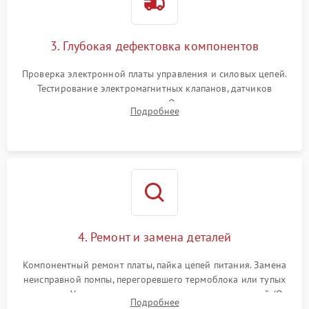
3. Глубокая дефектовка компонентов
Проверка электронной платы управления и силовых цепей.
Тестирование электромагнитных клапанов, датчиков
температуры и расходомера. Оценка степени износа
Подробнее
жерновов кофемолки, уплотнительных колец гидросистемы
и шестерней редуктора.
4. Ремонт и замена деталей
Компонентный ремонт платы, пайка цепей питания. Замена
неисправной помпы, перегоревшего термоблока или тупых
жерновов. Установка новых силиконовых уплотнителей (O-
Подробнее
ring) и тефлоновых трубок для надежного устранения