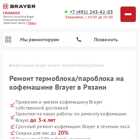
+7 (491) 243-42-03
FIX-BRAYER
Ежедневно, с 10:00 до 20:00
Ремонт устройств Brayer
Специализированный
cервисный центр г.
Рязань
Мы ремонтируем
Позвонить
язани
Кофемашина Brayer ремонт термоблока/пароблока
Ремонт термоблока/пароблока на
кофемашине Brayer в Рязани
Привезем и увезем кофемашину Brayer
собственной доставкой
Гарантия на наши работы по ремонту кофемашин
до 3-х лет
Brayer
Срочный ремонт кофемашин Brayer в течении часа
20%
Скидка для вас до
Получите 1500 рублей на ремонт