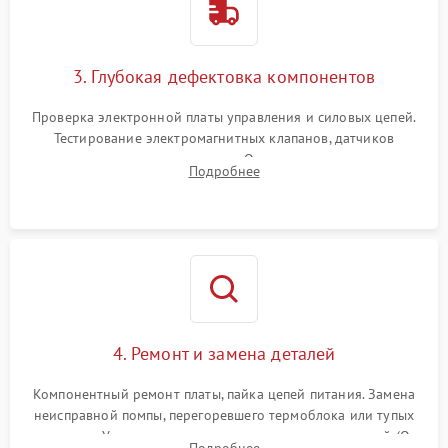
3. Глубокая дефектовка компонентов
Проверка электронной платы управления и силовых цепей.
Тестирование электромагнитных клапанов, датчиков
температуры и расходомера. Оценка степени износа
Подробнее
жерновов кофемолки, уплотнительных колец гидросистемы
и шестерней редуктора.
4. Ремонт и замена деталей
Компонентный ремонт платы, пайка цепей питания. Замена
неисправной помпы, перегоревшего термоблока или тупых
жерновов. Установка новых силиконовых уплотнителей (O-