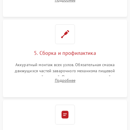
Подробнее
ring) и тефлоновых трубок для надежного устранения
протечек.
5. Сборка и профилактика
Аккуратный монтаж всех узлов. Обязательная смазка
движущихся частей заварочного механизма пищевой
силиконовой смазкой. Проведение программной
Подробнее
декальцинации и очистки системы от кофейных масел.
Надежная фиксация всех соединений.