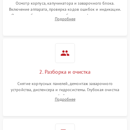
Осмотр корпуса, капучинатора и заварочного блока.
Включение аппарата, проверка кодов ошибок и индикации.
Оценка работы помпы, термоблока и кофемолки на слух.
Подробнее
Измерение температуры и давления воды для выявления
локализации поломки.
2. Разборка и очистка
Снятие корпусных панелей, демонтаж заварочного
устройства, диспенсера и гидросистемы. Глубокая очистка
внутренних узлов от кофейных масел, жмыха и накипи.
Подробнее
Промывка дренажных каналов и фильтров с использованием
специализированной химии.