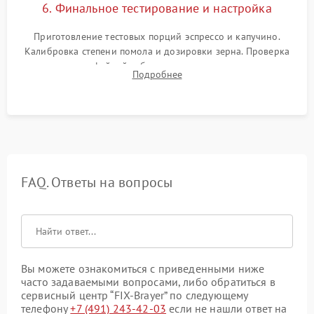
6. Финальное тестирование и настройка
Приготовление тестовых порций эспрессо и капучино.
Калибровка степени помола и дозировки зерна. Проверка
плотности кофейной таблетки, температуры напитка и
Подробнее
качества молочной пены. Контроль отсутствия посторонних
шумов и протечек.
FAQ. Ответы на вопросы
Вы можете ознакомиться с приведенными ниже
часто задаваемыми вопросами, либо обратиться в
сервисный центр “FIX-Brayer” по следующему
телефону
+7 (491) 243-42-03
если не нашли ответ на