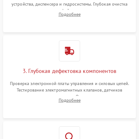
устройства, диспенсера и гидросистемы. Глубокая очистка
внутренних узлов от кофейных масел, жмыха и накипи.
Подробнее
Промывка дренажных каналов и фильтров с использованием
специализированной химии.
3. Глубокая дефектовка компонентов
Проверка электронной платы управления и силовых цепей.
Тестирование электромагнитных клапанов, датчиков
температуры и расходомера. Оценка степени износа
Подробнее
жерновов кофемолки, уплотнительных колец гидросистемы
и шестерней редуктора.