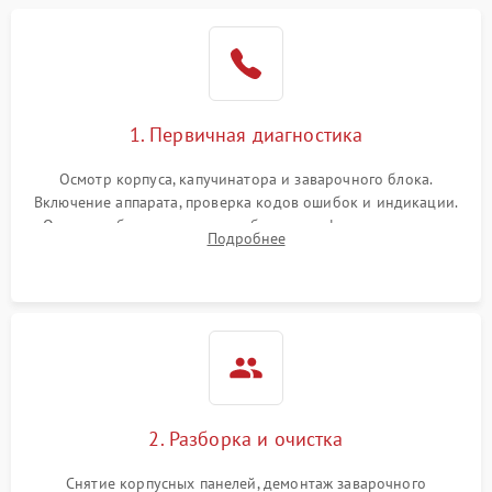
1. Первичная диагностика
Осмотр корпуса, капучинатора и заварочного блока.
Включение аппарата, проверка кодов ошибок и индикации.
Оценка работы помпы, термоблока и кофемолки на слух.
Подробнее
Измерение температуры и давления воды для выявления
локализации поломки.
2. Разборка и очистка
Снятие корпусных панелей, демонтаж заварочного