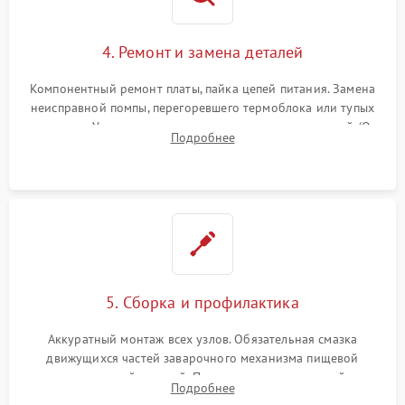
4. Ремонт и замена деталей
Компонентный ремонт платы, пайка цепей питания. Замена
неисправной помпы, перегоревшего термоблока или тупых
жерновов. Установка новых силиконовых уплотнителей (O-
Подробнее
ring) и тефлоновых трубок для надежного устранения
протечек.
5. Сборка и профилактика
Аккуратный монтаж всех узлов. Обязательная смазка
движущихся частей заварочного механизма пищевой
силиконовой смазкой. Проведение программной
Подробнее
декальцинации и очистки системы от кофейных масел.