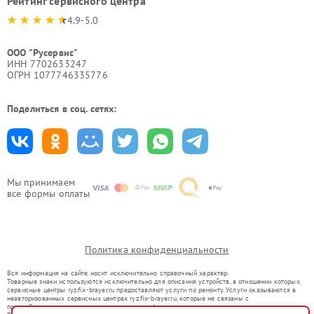
Рейтинг сервисного центра
4.9-5.0
ООО "Русервис"
ИНН 7702633247
ОГРН 1077746335776
Поделиться в соц. сетях:
Мы принимаем
все формы оплаты
Политика конфиденциальности
Вся информация на сайте носит исключительно справочный характер.
Товарные знаки используются исключительно для описания устройств, в отношении которых
сервисные центры ryz.fix-brayer.ru предоставляют услуги по ремонту. Услуги оказываются в
неавторизованных сервисных центрах ryz.fix-brayer.ru, которые не связаны с
правообладателями товарных знаков или их официальными представителями.