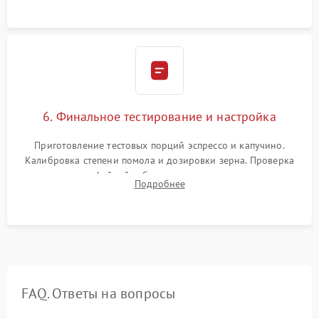
Надежная фиксация всех соединений.
6. Финальное тестирование и настройка
Приготовление тестовых порций эспрессо и капучино.
Калибровка степени помола и дозировки зерна. Проверка
плотности кофейной таблетки, температуры напитка и
Подробнее
качества молочной пены. Контроль отсутствия посторонних
шумов и протечек.
FAQ. Ответы на вопросы