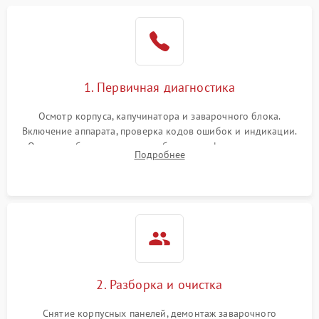
1. Первичная диагностика
Осмотр корпуса, капучинатора и заварочного блока.
Включение аппарата, проверка кодов ошибок и индикации.
Оценка работы помпы, термоблока и кофемолки на слух.
Подробнее
Измерение температуры и давления воды для выявления
локализации поломки.
2. Разборка и очистка
Снятие корпусных панелей, демонтаж заварочного