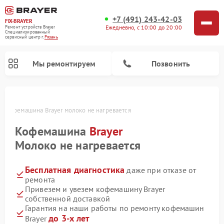
+7 (491) 243-42-03
FIX-BRAYER
Ежедневно, с 10:00 до 20:00
Ремонт устройств Brayer
Специализированный
cервисный центр г.
Рязань
Мы ремонтируем
Позвонить
и
Кофемашина Brayer молоко не нагревается
Кофемашина
Brayer
Молоко не нагревается
Бесплатная диагностика
даже при отказе от
ремонта
Привезем и увезем кофемашину Brayer
собственной доставкой
Гарантия на наши работы по ремонту кофемашин
до 3-х лет
Brayer