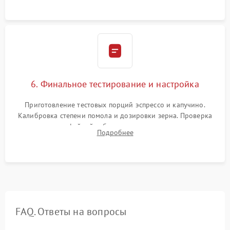
Надежная фиксация всех соединений.
6. Финальное тестирование и настройка
Приготовление тестовых порций эспрессо и капучино.
Калибровка степени помола и дозировки зерна. Проверка
плотности кофейной таблетки, температуры напитка и
Подробнее
качества молочной пены. Контроль отсутствия посторонних
шумов и протечек.
FAQ. Ответы на вопросы