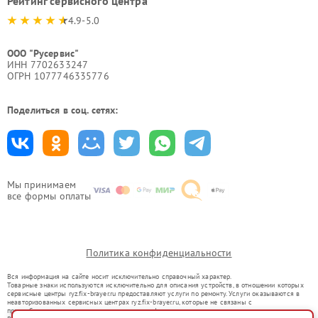
Рейтинг сервисного центра
4.9-5.0
ООО "Русервис"
ИНН 7702633247
ОГРН 1077746335776
Поделиться в соц. сетях:
Мы принимаем
все формы оплаты
Политика конфиденциальности
Вся информация на сайте носит исключительно справочный характер.
Товарные знаки используются исключительно для описания устройств, в отношении которых
сервисные центры ryz.fix-brayer.ru предоставляют услуги по ремонту. Услуги оказываются в
неавторизованных сервисных центрах ryz.fix-brayer.ru, которые не связаны с
правообладателями товарных знаков или их официальными представителями.