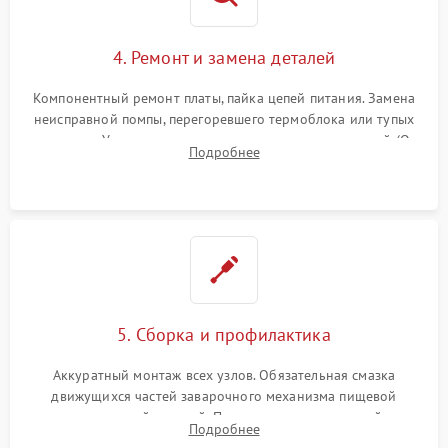
4. Ремонт и замена деталей
Компонентный ремонт платы, пайка цепей питания. Замена
неисправной помпы, перегоревшего термоблока или тупых
жерновов. Установка новых силиконовых уплотнителей (O-
Подробнее
ring) и тефлоновых трубок для надежного устранения
протечек.
5. Сборка и профилактика
Аккуратный монтаж всех узлов. Обязательная смазка
движущихся частей заварочного механизма пищевой
силиконовой смазкой. Проведение программной
Подробнее
декальцинации и очистки системы от кофейных масел.