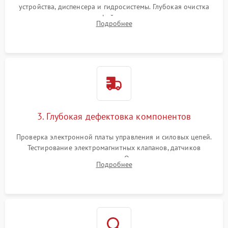
устройства, диспенсера и гидросистемы. Глубокая очистка
внутренних узлов от кофейных масел, жмыха и накипи.
Подробнее
Промывка дренажных каналов и фильтров с использованием
специализированной химии.
3. Глубокая дефектовка компонентов
Проверка электронной платы управления и силовых цепей.
Тестирование электромагнитных клапанов, датчиков
температуры и расходомера. Оценка степени износа
Подробнее
жерновов кофемолки, уплотнительных колец гидросистемы
и шестерней редуктора.