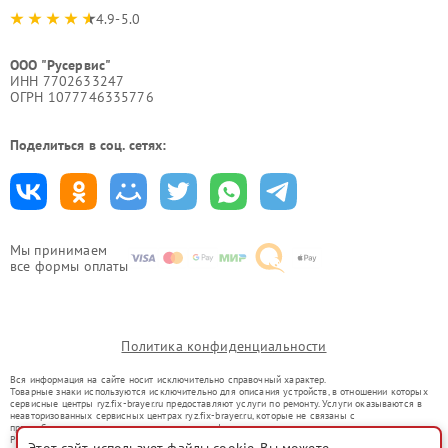
4.9-5.0
ООО "Русервис"
ИНН 7702633247
ОГРН 1077746335776
Поделиться в соц. сетях:
Мы принимаем
все формы оплаты
Политика конфиденциальности
Вся информация на сайте носит исключительно справочный характер.
Товарные знаки используются исключительно для описания устройств, в отношении которых
сервисные центры ryz.fix-brayer.ru предоставляют услуги по ремонту. Услуги оказываются в
неавторизованных сервисных центрах ryz.fix-brayer.ru, которые не связаны с
правообладателями товарных знаков или их официальными представителями.
Ремонт осуществляется для устройств, уже введенных в гражданский оборот в соответствии