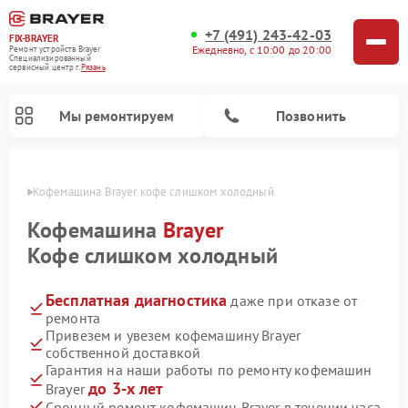
+7 (491) 243-42-03
FIX-BRAYER
Ежедневно, с 10:00 до 20:00
Ремонт устройств Brayer
Специализированный
cервисный центр г.
Рязань
Мы ремонтируем
Позвонить
язани
Кофемашина Brayer кофе слишком холодный
Кофемашина
Brayer
Кофе слишком холодный
Бесплатная диагностика
даже при отказе от
ремонта
Привезем и увезем кофемашину Brayer
собственной доставкой
Гарантия на наши работы по ремонту кофемашин
до 3-х лет
Brayer
Срочный ремонт кофемашин Brayer в течении часа