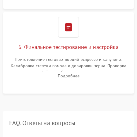
Надежная фиксация всех соединений.
6. Финальное тестирование и настройка
Приготовление тестовых порций эспрессо и капучино.
Калибровка степени помола и дозировки зерна. Проверка
плотности кофейной таблетки, температуры напитка и
Подробнее
качества молочной пены. Контроль отсутствия посторонних
шумов и протечек.
FAQ. Ответы на вопросы