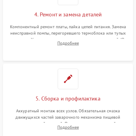
4. Ремонт и замена деталей
Компонентный ремонт платы, пайка цепей питания. Замена
неисправной помпы, перегоревшего термоблока или тупых
жерновов. Установка новых силиконовых уплотнителей (O-
Подробнее
ring) и тефлоновых трубок для надежного устранения
протечек.
5. Сборка и профилактика
Аккуратный монтаж всех узлов. Обязательная смазка
движущихся частей заварочного механизма пищевой
силиконовой смазкой. Проведение программной
Подробнее
декальцинации и очистки системы от кофейных масел.