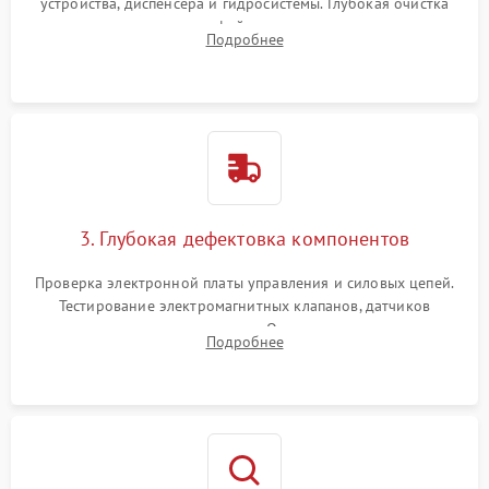
устройства, диспенсера и гидросистемы. Глубокая очистка
внутренних узлов от кофейных масел, жмыха и накипи.
Подробнее
Промывка дренажных каналов и фильтров с использованием
специализированной химии.
3. Глубокая дефектовка компонентов
Проверка электронной платы управления и силовых цепей.
Тестирование электромагнитных клапанов, датчиков
температуры и расходомера. Оценка степени износа
Подробнее
жерновов кофемолки, уплотнительных колец гидросистемы
и шестерней редуктора.