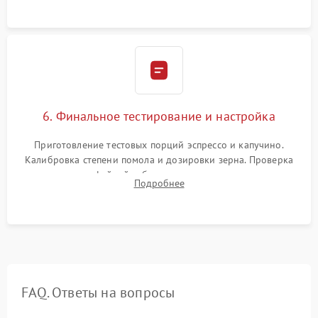
Надежная фиксация всех соединений.
6. Финальное тестирование и настройка
Приготовление тестовых порций эспрессо и капучино.
Калибровка степени помола и дозировки зерна. Проверка
плотности кофейной таблетки, температуры напитка и
Подробнее
качества молочной пены. Контроль отсутствия посторонних
шумов и протечек.
FAQ. Ответы на вопросы