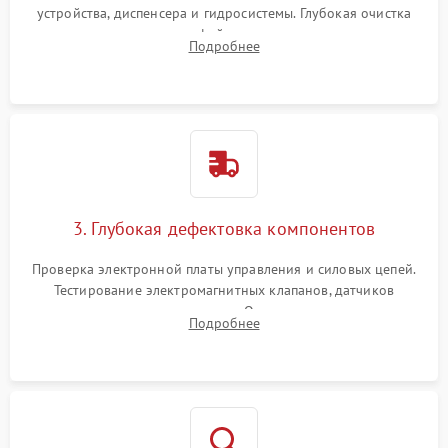
устройства, диспенсера и гидросистемы. Глубокая очистка
внутренних узлов от кофейных масел, жмыха и накипи.
Подробнее
Промывка дренажных каналов и фильтров с использованием
специализированной химии.
3. Глубокая дефектовка компонентов
Проверка электронной платы управления и силовых цепей.
Тестирование электромагнитных клапанов, датчиков
температуры и расходомера. Оценка степени износа
Подробнее
жерновов кофемолки, уплотнительных колец гидросистемы
и шестерней редуктора.