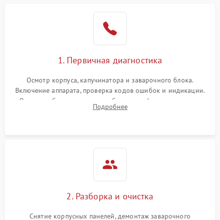
1. Первичная диагностика
Осмотр корпуса, капучинатора и заварочного блока.
Включение аппарата, проверка кодов ошибок и индикации.
Оценка работы помпы, термоблока и кофемолки на слух.
Подробнее
Измерение температуры и давления воды для выявления
локализации поломки.
2. Разборка и очистка
Снятие корпусных панелей, демонтаж заварочного