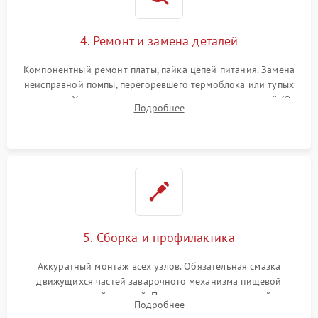
4. Ремонт и замена деталей
Компонентный ремонт платы, пайка цепей питания. Замена
неисправной помпы, перегоревшего термоблока или тупых
жерновов. Установка новых силиконовых уплотнителей (O-
Подробнее
ring) и тефлоновых трубок для надежного устранения
протечек.
5. Сборка и профилактика
Аккуратный монтаж всех узлов. Обязательная смазка
движущихся частей заварочного механизма пищевой
силиконовой смазкой. Проведение программной
Подробнее
декальцинации и очистки системы от кофейных масел.