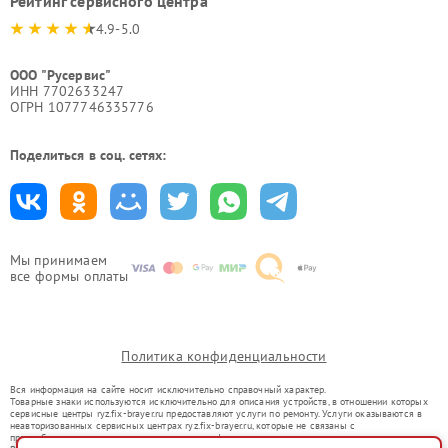
Рейтинг сервисного центра
4.9-5.0
ООО "Русервис"
ИНН 7702633247
ОГРН 1077746335776
Поделиться в соц. сетях:
Мы принимаем
все формы оплаты
Политика конфиденциальности
Вся информация на сайте носит исключительно справочный характер.
Товарные знаки используются исключительно для описания устройств, в отношении которых
сервисные центры ryz.fix-brayer.ru предоставляют услуги по ремонту. Услуги оказываются в
неавторизованных сервисных центрах ryz.fix-brayer.ru, которые не связаны с
правообладателями товарных знаков или их официальными представителями.